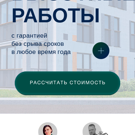
НАДЕЖДА
ДЕНИС
Мы - "Монтажно-производственная
компания Вершина”.
Предоставляем организациям и
частным лицам услуги
промышленного альпинизма.