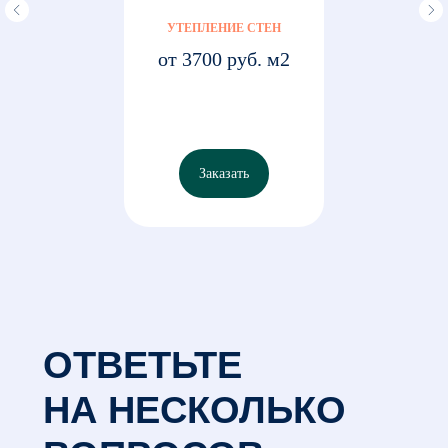
ОСТАЛИСЬ
УТЕПЛЕНИЕ СТЕН
от 3700 руб. м2
ВОПРОСЫ?
Телефон
8 (4872) 79 29 08
,
8 (910) 156 62 56
Почта
Заказать
sales@mpk-vershina.ru
Адрес
г. Тула, ул. Демидовская, 179, оф. 415
ЗАПОЛНИТЕ
ФОРМУ
В ближайшее время мы свяжемся
с вами для уточнения деталей