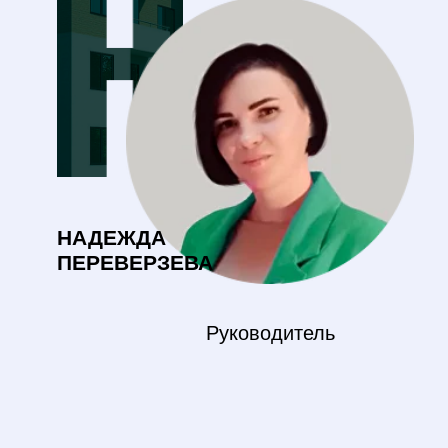
Этапы
работ
Заявка.
Предварительный расчет
Вы оставляете заявку на сайте или
по телефону.
Наш менеджер связывается с вами
для уточнения всех деталей.
На основании ваших размеров
мы рассчитываем стоимость